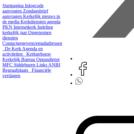
Startpagina
Inlogcode
aanvragen
Zondagsbrief
aanvragen
Kerkelijk nieuws in
de media
Kerkdiensten agenda
PKN Internetkerk
Indeling
kerkelijk jaar
Opgenomen
diensten
Contactgegevens/emailadressen
De Kerk
Agenda en
activiteiten
Kerkgebouw
Kerkelijk Bureau
Oppasdienst
MFC Siddeburen
Links
ANBI
Begraafplaats
Financiële
verslagen