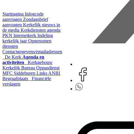
Startpagina
Inlogcode
aanvragen
Zondagsbrief
aanvragen
Kerkelijk nieuws in
de media
Kerkdiensten agenda
PKN Internetkerk
Indeling
kerkelijk jaar
Opgenomen
diensten
Contactgegevens/emailadressen
De Kerk
Agenda en
activiteiten
Kerkgebouw
Kerkelijk Bureau
Oppasdienst
MFC Siddeburen
Links
ANBI
Begraafplaats
Financiële
verslagen