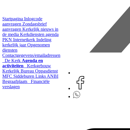
Startpagina
Inlogcode
aanvragen
Zondagsbrief
aanvragen
Kerkelijk nieuws in
de media
Kerkdiensten agenda
PKN Internetkerk
Indeling
kerkelijk jaar
Opgenomen
diensten
Contactgegevens/emailadressen
De Kerk
Agenda en
activiteiten
Kerkgebouw
Kerkelijk Bureau
Oppasdienst
MFC Siddeburen
Links
ANBI
Begraafplaats
Financiële
verslagen