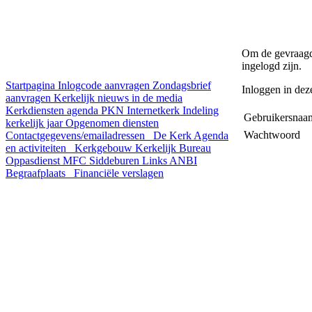
Om de gevraagde
ingelogd zijn.
Startpagina
Inlogcode aanvragen
Zondagsbrief
Inloggen in dez
aanvragen
Kerkelijk nieuws in de media
Kerkdiensten agenda
PKN Internetkerk
Indeling
Gebruikersn
kerkelijk jaar
Opgenomen diensten
Wachtwoord
Contactgegevens/emailadressen
De Kerk
Agenda
en activiteiten
Kerkgebouw
Kerkelijk Bureau
Oppasdienst
MFC Siddeburen
Links
ANBI
Begraafplaats
Financiële verslagen