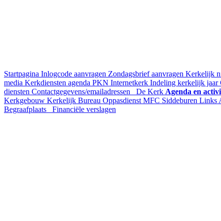
Startpagina
Inlogcode aanvragen
Zondagsbrief aanvragen
Kerkelijk n
media
Kerkdiensten agenda
PKN Internetkerk
Indeling kerkelijk jaar
diensten
Contactgegevens/emailadressen
De Kerk
Agenda en activi
Kerkgebouw
Kerkelijk Bureau
Oppasdienst
MFC Siddeburen
Links
Begraafplaats
Financiële verslagen